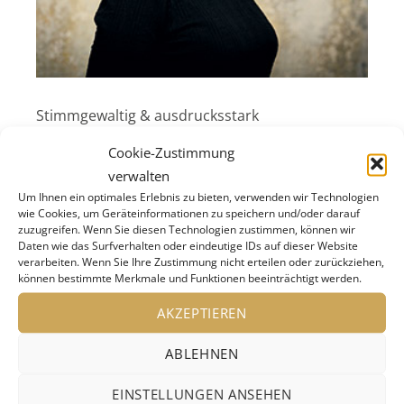
Stimmgewaltig & ausdrucksstark
Franziska Ameli
Cookie-Zustimmung
Schuster
verwalten
Um Ihnen ein optimales Erlebnis zu bieten, verwenden wir Technologien
wie Cookies, um Geräteinformationen zu speichern und/oder darauf
zuzugreifen. Wenn Sie diesen Technologien zustimmen, können wir
Franziska Ameli Schuster ist ein echtes
Daten wie das Surfverhalten oder eindeutige IDs auf dieser Website
Multitalent – mühelos gelingt ihr der Spagat
verarbeiten. Wenn Sie Ihre Zustimmung nicht erteilen oder zurückziehen,
können bestimmte Merkmale und Funktionen beeinträchtigt werden.
zwischen Jazz, Klassik, World und elektronischer
Musik. Hinzu kommt eine große Portion
AKZEPTIEREN
Experimentierfreude. Dass sie dazu in ihren
ABLEHNEN
jungen Jahren dennoch bereits ihre ganz eigene
und unverwechselbare Musiksprache entwickelt,
EINSTELLUNGEN ANSEHEN