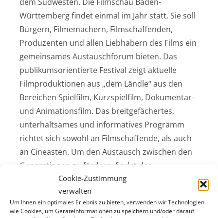
dem Südwesten. Die Filmschau Baden-
Württemberg findet einmal im Jahr statt. Sie soll
Bürgern, Filmemachern, Filmschaffenden,
Produzenten und allen Liebhabern des Films ein
gemeinsames Austauschforum bieten. Das
publikumsorientierte Festival zeigt aktuelle
Filmproduktionen aus „dem Ländle“ aus den
Bereichen Spielfilm, Kurzspielfilm, Dokumentar-
und Animationsfilm. Das breitgefächertes,
unterhaltsames und informatives Programm
richtet sich sowohl an Filmschaffende, als auch
an Cineasten. Um den Austausch zwischen den
Generationen zu fördern, findet das
Cookie-Zustimmung
Nachwuchsfilmfestival
Wettbewerb um den
verwalten
Jugendfilmpreis
, das sich an Filmemacher bis 22
Um Ihnen ein optimales Erlebnis zu bieten, verwenden wir Technologien
Jahre richtet, parallel zur Filmschau statt.
wie Cookies, um Geräteinformationen zu speichern und/oder darauf