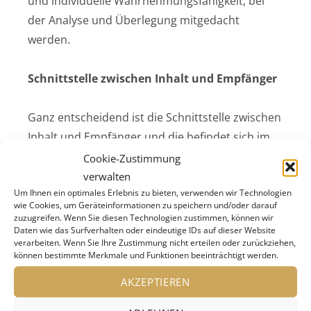
und individuelle Wahrnehmungsfähigkeit, bei
der Analyse und Überlegung mitgedacht
werden.
Schnittstelle zwischen Inhalt und Empfänger
Ganz entscheidend ist die Schnittstelle zwischen
Inhalt und Empfänger und die befindet sich im
Raum, in Räumen, die durch jede Art ihrer
Cookie-Zustimmung
Bespielung immer von Museumsobjekten und -
verwalten
Um Ihnen ein optimales Erlebnis zu bieten, verwenden wir Technologien
exponaten geprägt werden. Keine
wie Cookies, um Geräteinformationen zu speichern und/oder darauf
Kreativdisziplin verfügt über ein so vielfältiges
zuzugreifen. Wenn Sie diesen Technologien zustimmen, können wir
Daten wie das Surfverhalten oder eindeutige IDs auf dieser Website
Instrumentarium zur Gestaltung von Raum wie
verarbeiten. Wenn Sie Ihre Zustimmung nicht erteilen oder zurückziehen,
die Szenografie. Mit Mitteln der Architektur, des
können bestimmte Merkmale und Funktionen beeinträchtigt werden.
Theaters, des Films und der bildenden Kunst, ja
AKZEPTIEREN
sogar mit dem Raum selbst lässt sich