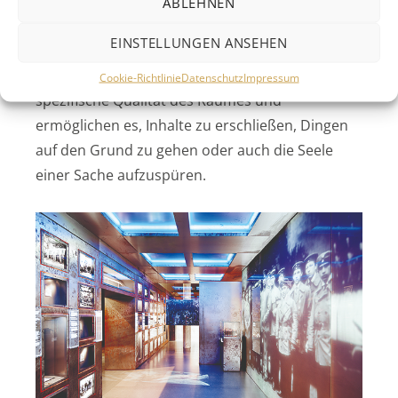
Raumdramaturgie gestalten. Vier
ABLEHNEN
Raumparameter, die allen inszenierten Räumen
EINSTELLUNGEN ANSEHEN
zugrunde liegen – Physis, Atmosphäre,
Narration und Dramaturgie – verweisen auf eine
Cookie-Richtlinie
Datenschutz
Impressum
spezifische Qualität des Raumes und
ermöglichen es, Inhalte zu erschließen, Dingen
auf den Grund zu gehen oder auch die Seele
einer Sache aufzuspüren.