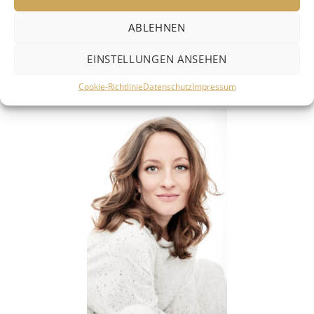
präsentieren Jérémie Rhorer und sein
Originalklangensemble Le Cercle de l’Harmonie,
ABLEHNEN
bevor Erzähler Wolfram Koch durch
EINSTELLUNGEN ANSEHEN
Mendelssohns »Sommernachtstraum« führt (7.
Juni im Theaterhaus).
Cookie-Richtlinie
Datenschutz
Impressum