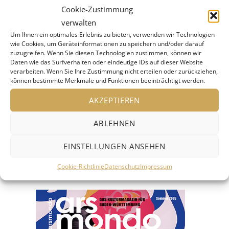
Do. 19. Okt. 2017, 18 Uhr Preisverleihung im
Cookie-Zustimmung
Rathaus Schwäbisch Hall
verwalten
Weitere Info
:
www.schwaebischhall.de
Um Ihnen ein optimales Erlebnis zu bieten, verwenden wir Technologien
wie Cookies, um Geräteinformationen zu speichern und/oder darauf
zuzugreifen. Wenn Sie diesen Technologien zustimmen, können wir
Foto: (c) Carolin Saage
Daten wie das Surfverhalten oder eindeutige IDs auf dieser Website
verarbeiten. Wenn Sie Ihre Zustimmung nicht erteilen oder zurückziehen,
können bestimmte Merkmale und Funktionen beeinträchtigt werden.
AKZEPTIEREN
SUCHEN
Suchen
ABLEHNEN
nach:
EINSTELLUNGEN ANSEHEN
JETZT DIE NEUE AUSGABE
Cookie-Richtlinie
Datenschutz
Impressum
ENTDECKEN