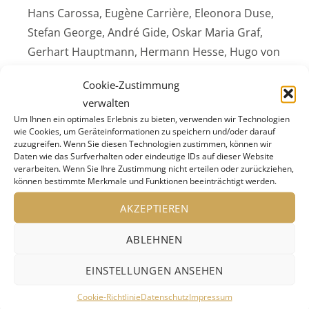
Hans Carossa, Eugène Carrière, Eleonora Duse,
Stefan George, André Gide, Oskar Maria Graf,
Gerhart Hauptmann, Hermann Hesse, Hugo von
Hofmannsthal, Harry Graf Kessler, Ellen Key,
Cookie-Zustimmung
Paul Klee, Oskar Kokoschka, Annette Kolb, Karl
verwalten
Kraus, Else Lasker-Schüler, Gustav Meyrink,
Um Ihnen ein optimales Erlebnis zu bieten, verwenden wir Technologien
Robert Musil, Boris Pasternak, Alfred Polgar,
wie Cookies, um Geräteinformationen zu speichern und/oder darauf
zuzugreifen. Wenn Sie diesen Technologien zustimmen, können wir
Walter Rathenau, Auguste Rodin, Romain
Daten wie das Surfverhalten oder eindeutige IDs auf dieser Website
Rolland, Arthur Schnitzler, Georg Simmel, Paul
verarbeiten. Wenn Sie Ihre Zustimmung nicht erteilen oder zurückziehen,
können bestimmte Merkmale und Funktionen beeinträchtigt werden.
Valéry, Heinrich Vogeler, Clara Westhoff-Rilke
und Stefan Zweig. Sie zeigen, wie intensiv Rilke in
AKZEPTIEREN
die europäischen Literaturund Kunstszenen
ABLEHNEN
seiner Zeit eingebunden war. Überliefert sind
auch zahlreiche Zuschriften von Lesern,
EINSTELLUNGEN ANSEHEN
Verehrerinnen und Verehrern, Zusendungen
Cookie-Richtlinie
Datenschutz
Impressum
von jungen Schreibenden und von politischen