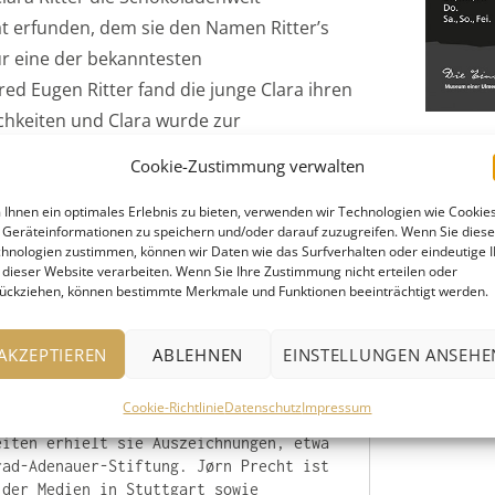
at erfunden, dem sie den Namen Ritter’s
r eine der bekanntesten
ed Eugen Ritter fand die junge Clara ihren
ichkeiten und Clara wurde zur
g es ihnen, den Widrigkeiten der ersten
Cookie-Zustimmung verwalten
ndes Unternehmen aufzubauen, das ihr Sohn
, und in deren Tradition heute die vierte
Ihnen ein optimales Erlebnis zu bieten, verwenden wir Technologien wie Cookies
Geräteinformationen zu speichern und/oder darauf zuzugreifen. Wenn Sie dies
ht auf historischen Fakten, illustriert durch
hnologien zustimmen, können wir Daten wie das Surfverhalten oder eindeutige 
 dieser Website verarbeiten. Wenn Sie Ihre Zustimmung nicht erteilen oder
r Blick auf Clara Ritter, aber auch die
ückziehen, können bestimmte Merkmale und Funktionen beeinträchtigt werden.
AKZEPTIEREN
ABLEHNEN
EINSTELLUNGEN ANSEHE
 bestehend aus Eva-Maria Bast und 
Cookie-Richtlinie
Datenschutz
Impressum
 Autorin mehrerer Sachbücher, Krimis 
iten erhielt sie Auszeichnungen, etwa 
ad-Adenauer-Stiftung. Jørn Precht ist 
der Medien in Stuttgart sowie 