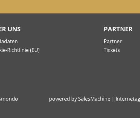
ER UNS
PARTNER
iadaten
Partner
ie-Richtlinie (EU)
Tickets
smondo
powered by
SalesMachine
|
Internetag