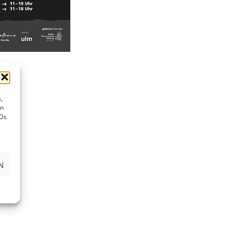
,
en
IDs
N