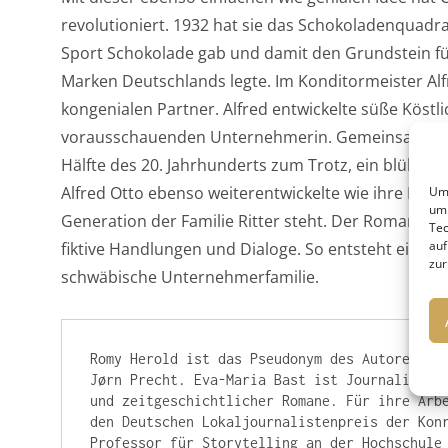
revolutioniert. 1932 hat sie das Schokoladenquadr
Sport Schokolade gab und damit den Grundstein fü
Marken Deutschlands legte. Im Konditormeister Alfr
kongenialen Partner. Alfred entwickelte süße Köstl
vorausschauenden Unternehmerin. Gemeinsam gelan
Hälfte des 20. Jahrhunderts zum Trotz, ein blühe
Alfred Otto ebenso weiterentwickelte wie ihre Enkel
Um 
um 
Generation der Familie Ritter steht. Der Roman beru
Tec
auf
fiktive Handlungen und Dialoge. So entsteht ein neue
zur
schwäbische Unternehmerfamilie.
Romy Herold ist das Pseudonym des Autorenduos
Jørn Precht. Eva-Maria Bast ist Journalistin,
und zeitgeschichtlicher Romane. Für ihre Arbe
den Deutschen Lokaljournalistenpreis der Konr
Professor für Storytelling an der Hochschule 