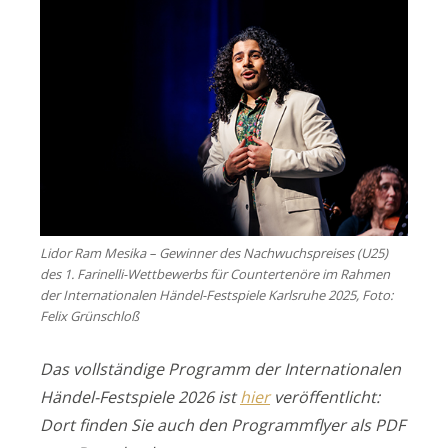
Lidor Ram Mesika – Gewinner des Nachwuchspreises (U25)
des 1. Farinelli-Wettbewerbs für Countertenöre im Rahmen
der Internationalen Händel-Festspiele Karlsruhe 2025, Foto:
Felix Grünschloß
Das vollständige Programm der Internationalen
Händel-Festspiele 2026 ist
hier
veröffentlicht:
Dort finden Sie auch den Programmflyer als PDF