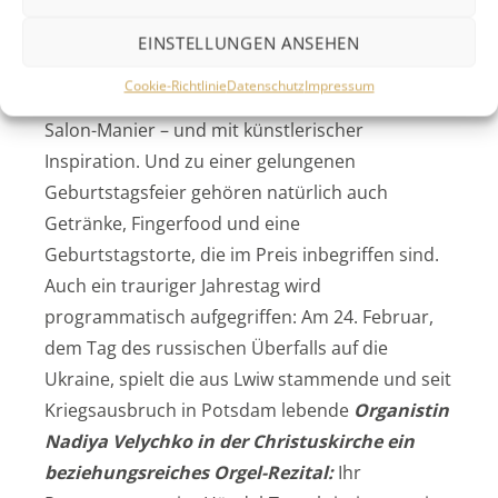
Friedrich Händel laden die Festspiele zu einem
Geburtstags-Salon
in die historischen
EINSTELLUNGEN ANSEHEN
Räumlichkeiten des Stadtpalais Solms, zu einem
Cookie-Richtlinie
Datenschutz
Impressum
ungezwungenen Beisammensein in bester
Salon-Manier – und mit künstlerischer
Inspiration. Und zu einer gelungenen
Geburtstagsfeier gehören natürlich auch
Getränke, Fingerfood und eine
Geburtstagstorte, die im Preis inbegriffen sind.
Auch ein trauriger Jahrestag wird
programmatisch aufgegriffen: Am 24. Februar,
dem Tag des russischen Überfalls auf die
Ukraine, spielt die aus Lwiw stammende und seit
Kriegsausbruch in Potsdam lebende
Organistin
Nadiya Velychko in der Christuskirche ein
beziehungsreiches Orgel-Rezital:
Ihr