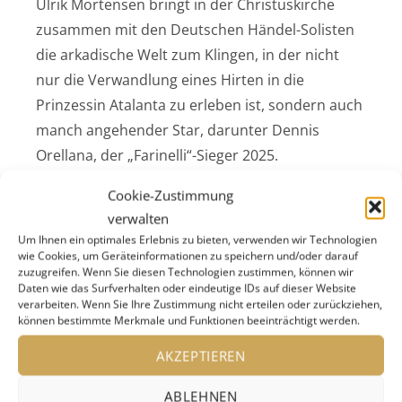
Ulrik Mortensen bringt in der Christuskirche
zusammen mit den Deutschen Händel-Solisten
die arkadische Welt zum Klingen, in der nicht
nur die Verwandlung eines Hirten in die
Prinzessin Atalanta zu erleben ist, sondern auch
manch angehender Star, darunter Dennis
Orellana, der „Farinelli“-Sieger 2025.
Cookie-Zustimmung
Konzerte & Rahmenprogramm
verwalten
Das vielfältige Konzertprogramm wird von den
Um Ihnen ein optimales Erlebnis zu bieten, verwenden wir Technologien
Deutschen Händel-Solisten maßgeblich
wie Cookies, um Geräteinformationen zu speichern und/oder darauf
zuzugreifen. Wenn Sie diesen Technologien zustimmen, können wir
mitgestaltet, so im glanzvollen Festkonzert mit
Daten wie das Surfverhalten oder eindeutige IDs auf dieser Website
Andrea Marcon, auf dessen Programm
verarbeiten. Wenn Sie Ihre Zustimmung nicht erteilen oder zurückziehen,
können bestimmte Merkmale und Funktionen beeinträchtigt werden.
„Concerti, Arien, Duette zwischen Tyrannei und
Versöhnung“ stehen.
AKZEPTIEREN
Zur Feier des 341. Geburtstag von Georg
ABLEHNEN