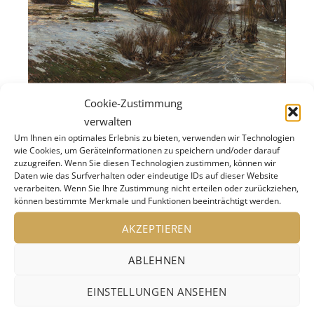
Fritz von Wille, Verschneite Landschaft an der Urft, 1906, Öl
Cookie-Zustimmung
auf Leinwand, 110,8 x 150,5 cm © Dr. Axe-Stiftung, Bonn, Foto:
verwalten
Barbara Frommann
Um Ihnen ein optimales Erlebnis zu bieten, verwenden wir Technologien
wie Cookies, um Geräteinformationen zu speichern und/oder darauf
zuzugreifen. Wenn Sie diesen Technologien zustimmen, können wir
Verschneite Klanglandschaften
….Ein
Daten wie das Surfverhalten oder eindeutige IDs auf dieser Website
immersiver Raum in der Wessenberg-Galerie
verarbeiten. Wenn Sie Ihre Zustimmung nicht erteilen oder zurückziehen,
können bestimmte Merkmale und Funktionen beeinträchtigt werden.
bereichert die Ausstellung: In Kooperation mit
der Bodensee Philharmonie ist eine Installation
AKZEPTIEREN
entstanden, die sowohl visuell als auch akustisch
ABLEHNEN
die winterliche Atmosphäre intensiviert.
Musiker*innen der Bodensee Philharmonie
EINSTELLUNGEN ANSEHEN
haben für diesen Raum vielfältige Klangwelten