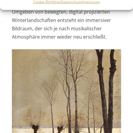
Cookie-Richtlinie
Datenschutz
Impressum
eingespielt – von klassisch bis experimentell.
Umgeben von bewegten, digital projizierten
Winterlandschaften entsteht ein immersiver
Bildraum, der sich je nach musikalischer
Atmosphäre immer wieder neu erschließt.