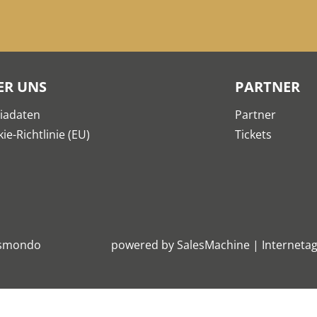
ER UNS
PARTNER
iadaten
Partner
ie-Richtlinie (EU)
Tickets
smondo
powered by
SalesMachine
|
Internetag