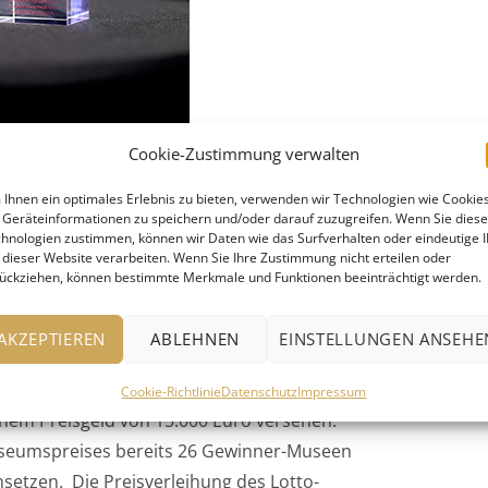
Cookie-Zustimmung verwalten
Ihnen ein optimales Erlebnis zu bieten, verwenden wir Technologien wie Cookies
rlsruhe (Hauptpreis) und das
Geräteinformationen zu speichern und/oder darauf zuzugreifen. Wenn Sie dies
hnologien zustimmen, können wir Daten wie das Surfverhalten oder eindeutige 
(eXtra-Preis) ausgezeichnet
 dieser Website verarbeiten. Wenn Sie Ihre Zustimmung nicht erteilen oder
ückziehen, können bestimmte Merkmale und Funktionen beeinträchtigt werden.
, private oder von Vereinen getragene
reis in zwei Kategorien: Mit dem
AKZEPTIEREN
ABLEHNEN
EINSTELLUNGEN ANSEHE
Konzept und regionaler Verankerung
eXtra-Preis würdigt das gewisse Etwas eines
Cookie-Richtlinie
Datenschutz
Impressum
inem Preisgeld von 15.000 Euro versehen.
useumspreises bereits 26 Gewinner-Museen
tzen. Die Preisverleihung des Lotto-