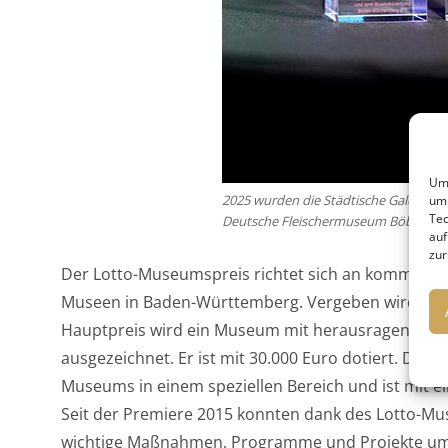
Um 
2025 wurden die Städtische Galerie Ka
um 
Tec
Deutsche Fleischermuseum Böblingen 
auf
zur
Der Lotto-Museumspreis richtet sich an kommunale
Museen in Baden-Württemberg. Vergeben wird der P
Hauptpreis wird ein Museum mit herausragendem 
ausgezeichnet. Er ist mit 30.000 Euro dotiert. Der 
Museums in einem speziellen Bereich und ist mit e
Seit der Premiere 2015 konnten dank des Lotto-M
wichtige Maßnahmen, Programme und Projekte umse