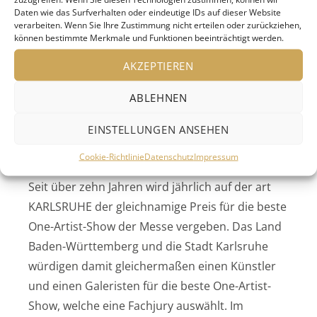
Fachjury auf der art KARLSRUHE 2019 an einen
Daten wie das Surfverhalten oder eindeutige IDs auf dieser Website
verarbeiten. Wenn Sie Ihre Zustimmung nicht erteilen oder zurückziehen,
der insgesamt 20 Skulpturenplätze. Diese zählen
können bestimmte Merkmale und Funktionen beeinträchtigt werden.
zu den unverwechselbaren Eigenheiten der
AKZEPTIEREN
Kunstmesse. Mit dem Preis werden die Galerie
und der Künstler gleichermaßen ausgezeichnet.
ABLEHNEN
art KARLSRUHE-Preis für die beste One-Artist-
EINSTELLUNGEN ANSEHEN
Show
Cookie-Richtlinie
Datenschutz
Impressum
Seit über zehn Jahren wird jährlich auf der art
KARLSRUHE der gleichnamige Preis für die beste
One-Artist-Show der Messe vergeben. Das Land
Baden-Württemberg und die Stadt Karlsruhe
würdigen damit gleichermaßen einen Künstler
und einen Galeristen für die beste One-Artist-
Show, welche eine Fachjury auswählt. Im