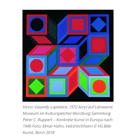
Victor Vasarely Lapidaire, 1972 Acryl auf Leinwand,
Museum im Kulturspeicher Würzburg Sammlung
Peter C. Ruppert – Konkrete Kunst in Europa nach
1945 Foto: Elmar Hahn, Veitshöchheim © VG Bild-
Kunst, Bonn 2018