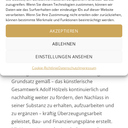
zuzugreifen. Wenn Sie diesen Technologien zustimmen, können wir
Daten wie das Surfverhalten oder eindeutige IDs auf dieser Website
Ohne Titel, um 1925 – Foto: Adolf-Hölzel-Stiftung
verarbeiten. Wenn Sie Ihre Zustimmung nicht erteilen oder zurückziehen,
können bestimmte Merkmale und Funktionen beeinträchtigt werden.
Nach dem Tod des Hausherrn wurde es still um
AKZEPTIEREN
das Gebäude, bis 2005 die Enkelin des Malers,
Doris Dieckmann-Hölzel, die gemeinnützige
ABLEHNEN
Adolf Hölzel Stiftung gründete und nach ihrem
EINSTELLUNGEN ANSEHEN
Tod 2010 den gesamten künstlerischen Nachlass
inklusive Immobilie der Stiftung vermachte. In
Cookie-Richtlinie
Datenschutz
Impressum
der Folgezeit hat die Adolf Hölzel Stiftung, ihrem
Grundsatz gemäß – das künstlerische
Gesamtwerk Adolf Hölzels kontinuierlich und
nachhaltig weiter zu fördern, den Nachlass in
seiner Substanz zu erhalten, aufzuarbeiten und
zu ergänzen – kräftig Überzeugungsarbeit
geleistet, Bau- und Finanzierungspläne erstellt.