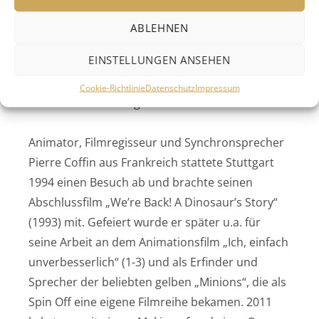
einen neuen Film organisierte ihm das ITFS eine
Tour in den nahen gelegenen Schwarzwald. 2018
ABLEHNEN
wurde Hillenburg, der am bereits dritten
EINSTELLUNGEN ANSEHEN
SpongeBob-Film arbeitete, mit einem Spezial-
Emmy für seinen Beitrag zur Zeichentrick- und
Cookie-Richtlinie
Datenschutz
Impressum
Animationswelt ausgezeichnet.
Animator, Filmregisseur und Synchronsprecher
Pierre Coffin aus Frankreich stattete Stuttgart
1994 einen Besuch ab und brachte seinen
Abschlussfilm „We’re Back! A Dinosaur’s Story“
(1993) mit. Gefeiert wurde er später u.a. für
seine Arbeit an dem Animationsfilm „Ich, einfach
unverbesserlich“ (1-3) und als Erfinder und
Sprecher der beliebten gelben „Minions“, die als
Spin Off eine eigene Filmreihe bekamen. 2011