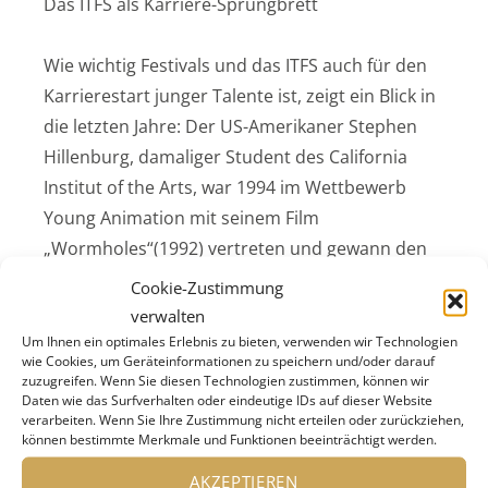
Das ITFS als Karriere-Sprungbrett
Wie wichtig Festivals und das ITFS auch für den
Karrierestart junger Talente ist, zeigt ein Blick in
die letzten Jahre: Der US-Amerikaner Stephen
Hillenburg, damaliger Student des California
Institut of the Arts, war 1994 im Wettbewerb
Young Animation mit seinem Film
„Wormholes“(1992) vertreten und gewann den
Preis für den besten Studentenfilm in der
Cookie-Zustimmung
Kategorie „Young Animation“. 2009 kehrte er als
verwalten
weltberühmter „SpongeBob – Schwammkopf“-
Um Ihnen ein optimales Erlebnis zu bieten, verwenden wir Technologien
wie Cookies, um Geräteinformationen zu speichern und/oder darauf
Erfinder zurück nach Stuttgart und übernahm
zuzugreifen. Wenn Sie diesen Technologien zustimmen, können wir
den Posten als Jurypräsident. Darüber hinaus
Daten wie das Surfverhalten oder eindeutige IDs auf dieser Website
verarbeiten. Wenn Sie Ihre Zustimmung nicht erteilen oder zurückziehen,
interessierte sich Hillenburg auch für die
können bestimmte Merkmale und Funktionen beeinträchtigt werden.
regionale Kultur: Zu Recherchezwecken für
AKZEPTIEREN