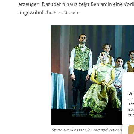
erzeugen. Darüber hinaus zeigt Benjamin eine Vor
ungewöhnliche Strukturen.
Um 
um 
Tec
auf
zur
Szene aus »Lessons in Love and Violence« The