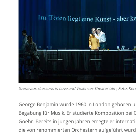
Szene aus »Lessons in Love and Violence« Theater Ulm, Foto: Ke
George Benjamin wurde 1960 in London geboren un
Begabung für Musik. Er studierte Komposition bei O
Goehr. Bereits in jungen Jahren erregte er interna
die von renommierten Orchestern aufgeführt wurden