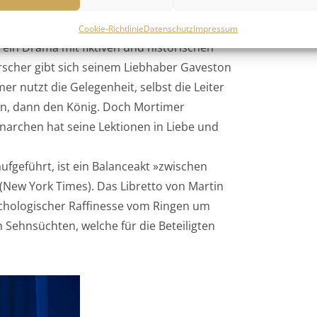
tin Crimp nach Christopher Marlowes
Cookie-Richtlinie
Datenschutz
Impressum
 ein Drama mit fiktiven und historischen
scher gibt sich seinem Liebhaber Gaveston
er nutzt die Gelegenheit, selbst die Leiter
on, dann den König. Doch Mortimer
archen hat seine Lektionen in Liebe und
ufgeführt, ist ein Balanceakt »zwischen
 (New York Times). Das Libretto von Martin
chologischer Raffinesse vom Ringen um
Sehnsüchten, welche für die Beteiligten