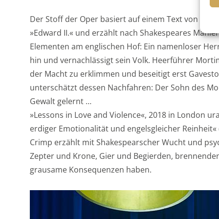
Der Stoff der Oper basiert auf einem Text von Mar
»Edward II.« und erzählt nach Shakespeares Manier
Elementen am englischen Hof: Ein namenloser Herr
hin und vernachlässigt sein Volk. Heerführer Mortim
der Macht zu erklimmen und beseitigt erst Gavest
unterschätzt dessen Nachfahren: Der Sohn des Mon
Gewalt gelernt …
»Lessons in Love and Violence«, 2018 in London ura
erdiger Emotionalität und engelsgleicher Reinheit«
Crimp erzählt mit Shakespearscher Wucht und psy
Zepter und Krone, Gier und Begierden, brennenden 
grausame Konsequenzen haben.