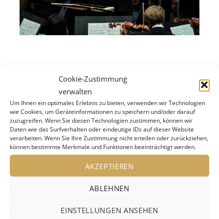
Er sei verliebt in das Ur-Repertoire, bekannte
Cookie-Zustimmung
der Chefdirigent der Berliner einmal. Und so
verwalten
kommt dem aus dem sibirischen Omsk
Um Ihnen ein optimales Erlebnis zu bieten, verwenden wir Technologien
stammenden Musiker Ludwig van Beethovens
wie Cookies, um Geräteinformationen zu speichern und/oder darauf
zuzugreifen. Wenn Sie diesen Technologien zustimmen, können wir
250. Geburtstag wie gerufen. Schon seinen
Daten wie das Surfverhalten oder eindeutige IDs auf dieser Website
bejubelten Einstand in Berlin 2019 gab Kirill
verarbeiten. Wenn Sie Ihre Zustimmung nicht erteilen oder zurückziehen,
können bestimmte Merkmale und Funktionen beeinträchtigt werden.
Petrenko mit Beethovens 9. Symphonie.
Gleichzeitig war die Wahl dieses Werks eine
AKZEPTIEREN
musikalische Hommage an seine Vorgänger:
ABLEHNEN
Hans von Bülow, Arthur Nikisch, Wilhelm
Furtwängler und Herbert von Karajan, Claudio
EINSTELLUNGEN ANSEHEN