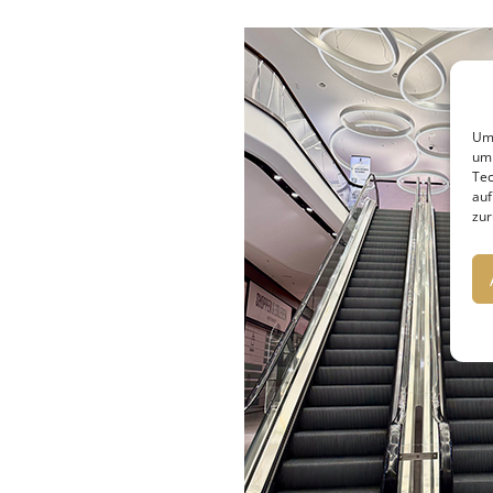
Um 
um 
Tec
auf
zur